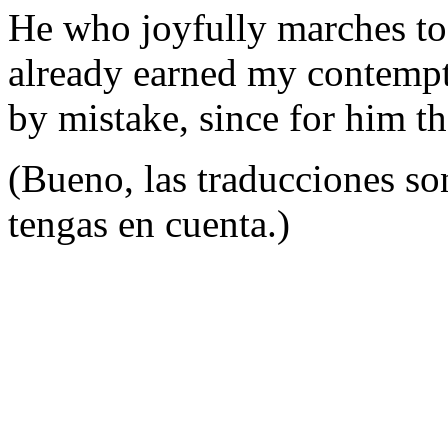
He who joyfully marches to 
already earned my contempt.
by mistake, since for him th
(Bueno, las traducciones so
tengas en cuenta.)