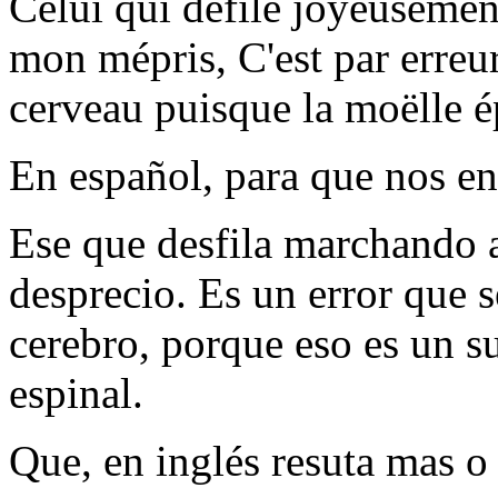
Celui qui défile joyeusemen
mon mépris, C'est par erreu
cerveau puisque la moëlle ép
En español, para que nos e
Ese que desfila marchando 
desprecio. Es un error que 
cerebro, porque eso es un s
espinal.
Que, en inglés resuta mas o